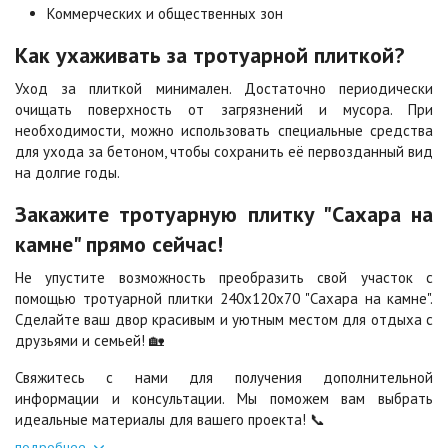
Коммерческих и общественных зон
Шафран
Янтарь
Как ухаживать за тротуарной плиткой?
Цена по запросу
Цена по запросу
Уход за плиткой минимален. Достаточно периодически
очищать поверхность от загрязнений и мусора. При
Яшма
необходимости, можно использовать специальные средства
Цена по запросу
для ухода за бетоном, чтобы сохранить её первозданный вид
на долгие годы.
Закажите тротуарную плитку "Сахара на
камне" прямо сейчас!
Не упустите возможность преобразить свой участок с
помощью тротуарной плитки 240х120х70 "Сахара на камне".
Сделайте ваш двор красивым и уютным местом для отдыха с
друзьями и семьей! 🏡
Свяжитесь с нами для получения дополнительной
информации и консультации. Мы поможем вам выбрать
идеальные материалы для вашего проекта! 📞
подробнее