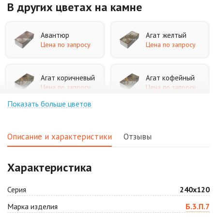
В других цветах
на камне
Авантюр
Агат желтый
Цена по запросу
Цена по запросу
Агат коричневый
Агат кофейный
Цена по запросу
Цена по запросу
Показать больше цветов
Агат оранжевый
Аква
Цена по запросу
Цена по запросу
Описание и характеристики
Отзывы
Аляска белая
Аляска черная
Характеристика
Цена по запросу
Цена по запросу
Серия
240х120
Антрацит
Арабская ночь
Марка изделия
Б.3.П.7
Цена по запросу
Цена по запросу