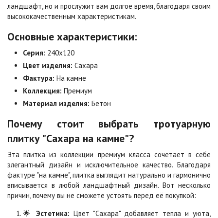
ландшафт, но и прослужит вам долгое время, благодаря своим
высококачественным характеристикам.
Коричневая
Красная
Основные характеристики:
Цена по запросу
Цена по запросу
Серия:
240х120
Цвет изделия:
Сахара
Листопад
Меланж
Фактура:
На камне
Цена по запросу
Цена по запросу
Коллекция:
Премиум
Материал изделия:
Бетон
Мокко
Неаполь
Почему стоит выбрать тротуарную
Цена по запросу
Цена по запросу
плитку "Сахара на камне"?
Эта плитка из коллекции премиум класса сочетает в себе
Оранжевая
Осень
элегантный дизайн и исключительное качество. Благодаря
Цена по запросу
Цена по запросу
фактуре "на камне", плитка выглядит натурально и гармонично
вписывается в любой ландшафтный дизайн. Вот несколько
причин, почему вы не сможете устоять перед её покупкой:
Особая серия
Сансет
Цена по запросу
Цена по запросу
🌟
Эстетика:
Цвет "Сахара" добавляет тепла и уюта,