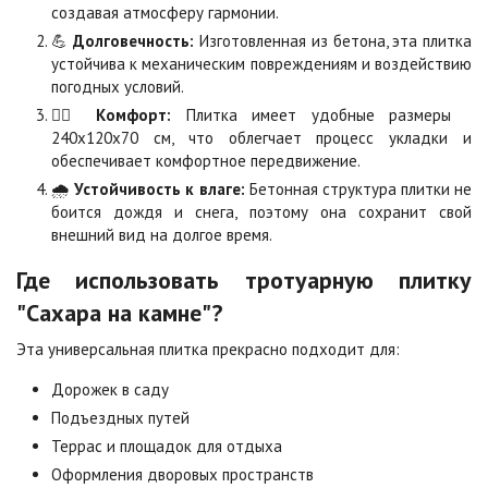
создавая атмосферу гармонии.
💪
Долговечность:
Изготовленная из бетона, эта плитка
Сахара
Серая
устойчива к механическим повреждениям и воздействию
Цена по запросу
Цена по запросу
погодных условий.
🚶‍♂️
Комфорт:
Плитка имеет удобные размеры
240х120х70 см, что облегчает процесс укладки и
Серо-белая
Сомон
обеспечивает комфортное передвижение.
Цена по запросу
Цена по запросу
🌧️
Устойчивость к влаге:
Бетонная структура плитки не
боится дождя и снега, поэтому она сохранит свой
внешний вид на долгое время.
Сорренто
Степь
Цена по запросу
Цена по запросу
Где использовать тротуарную плитку
"Сахара на камне"?
Стоун
Хаски
Эта универсальная плитка прекрасно подходит для:
Цена по запросу
Цена по запросу
Дорожек в саду
Подъездных путей
Черная
Черно-белая
Террас и площадок для отдыха
Цена по запросу
Цена по запросу
Оформления дворовых пространств