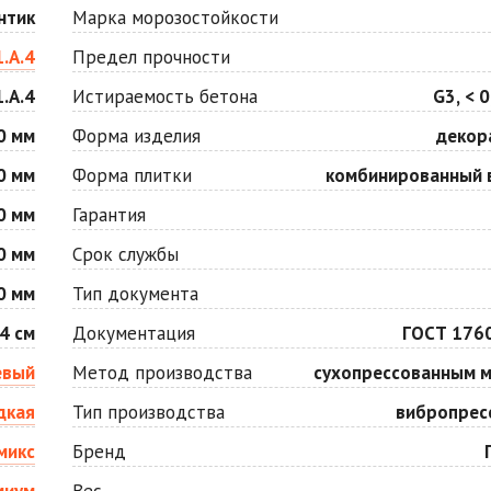
Оранжевая
Осень
нтик
Марка морозостойкости
Цена по запросу
Цена по запросу
1.А.4
Предел прочности
1.А.4
Истираемость бетона
G3, < 0
Серо-белая
Сомон
Цена по запросу
Цена по запросу
0 мм
Форма изделия
декор
0 мм
Форма плитки
комбинированный 
Черная
Черно-белая
0 мм
Гарантия
Цена по запросу
Цена по запросу
0 мм
Срок службы
0 мм
Тип документа
4 см
Документация
ГОСТ 176
евый
Метод производства
сухопрессованным 
дкая
Тип производства
вибропрес
микс
Бренд
миум
Вес