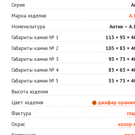
Мокко
Неаполь
Серия
А
Цена по запросу
Цена по запросу
Марка изделия
А.
Номенклатура
Антик – А.
Сахара
Серая
Цена по запросу
Цена по запросу
Габариты камня № 1
113 × 93 × 4
Габариты камня № 2
103 × 83 × 4
Стоун
Хаски
Габариты камня № 3
93 × 73 × 4
Цена по запросу
Цена по запросу
Габариты камня № 4
83 × 63 × 4
Габариты камня № 5
53 × 73 × 4
Яшма
Цена по запросу
Высота изделия
Цвет изделия
джафар оранж
Фактура
гла
Окрас
колор-
Коллекция
пре