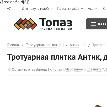
{$region.field[8]}
Для покупателей
Пресс-служба
Акции
О 
КАТА
Главная
Тротуарная плитка
Антик
Тротуарн
/
/
/
Тротуарная плитка Антик,
Избранное
Сравнить
П
ГК Топаз
Оставить отзыв
Бренд: