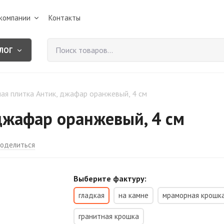
компании
Контакты
ЛОГ
ая плитка Антик, джафар оранжевый, 4 см
 джафар оранжевый, 4 см
оделиться
Выберите фактуру:
гладкая
на камне
мраморная крошк
гранитная крошка