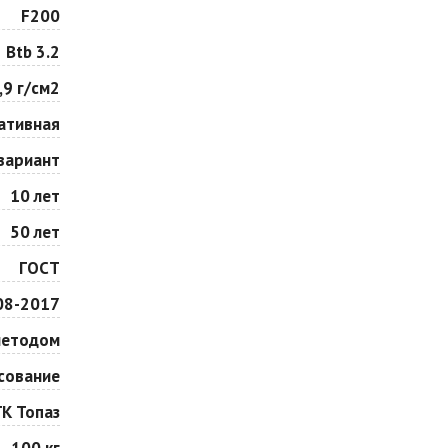
Особая серия
Сансет
F200
Цена по запросу
Цена по запросу
Btb 3.2
,9 г/см2
Сорренто
Степь
Цена по запросу
Цена по запросу
ативная
вариант
Шафран
Янтарь
10 лет
Цена по запросу
Цена по запросу
50 лет
ГОСТ
08-2017
методом
сование
ГК Топаз
100 кг