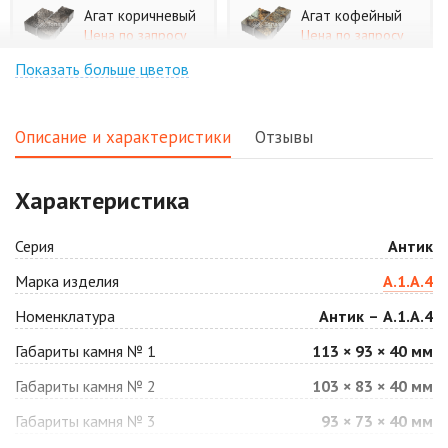
Агат коричневый
Агат кофейный
Цена по запросу
Цена по запросу
Показать больше цветов
Агат оранжевый
Аква
Цена по запросу
Цена по запросу
Описание и характеристики
Отзывы
Аляска белая
Аляска черная
Характеристика
Цена по запросу
Цена по запросу
Серия
Антик
Антрацит
Арабская ночь
Марка изделия
А.1.А.4
Цена по запросу
Цена по запросу
Номенклатура
Антик – А.1.А.4
Габариты камня № 1
113 × 93 × 40 мм
Барселона
Белая
Габариты камня № 2
103 × 83 × 40 мм
Цена по запросу
Цена по запросу
Габариты камня № 3
93 × 73 × 40 мм