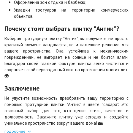
Оформления зон отдыха и барбекю;
Цена по запросу
Цена по запросу
Укладки тротуаров на территории коммерческих
объектов.
Сорренто
Степь
Почему стоит выбрать плитку "Антик"?
Цена по запросу
Цена по запросу
Выбирая тротуарную плитку "Антик", вы получаете не просто
красивый элемент ландшафта, но и надежное решение для
Стоун
Хаски
вашего пространства. Она устойчива к механическим
Цена по запросу
Цена по запросу
повреждениям, не выгорает на солнце и не боится влаги.
Благодаря своей гладкой фактуре, плитка легко чистится и
сохраняет свой первозданный вид на протяжении многих лет.
🌍
Черная
Черно-белая
Цена по запросу
Цена по запросу
Заключение
Не упустите возможность преобразить вашу территорию с
Шафран
Янтарь
помощью тротуарной плитки "Антик" в цвете "сахара". Это
Цена по запросу
Цена по запросу
отличный выбор для тех, кто ценит стиль, качество и
долговечность. Закажите плитку уже сегодня и создайте
уникальное пространство вокруг вашего дома! 🏡
Яшма
подробнее