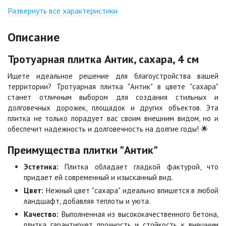
Джафар
Гончар
оранжевый
Развернуть все характеристики
Цена по запросу
Цена по запросу
Описание
Джафар черный
Желтая
Тротуарная плитка Антик, сахара, 4 см
Цена по запросу
Цена по запросу
Ищете идеальное решение для благоустройства вашей
территории? Тротуарная плитка "Антик" в цвете "сахара"
Каир
Кармен
станет отличным выбором для создания стильных и
Цена по запросу
Цена по запросу
долговечных дорожек, площадок и других объектов. Эта
плитка не только порадует вас своим внешним видом, но и
обеспечит надежность и долговечность на долгие годы! 🌟
Клинкер
Конго
Цена по запросу
Цена по запросу
Преимущества плитки "Антик"
Эстетика:
Плитка обладает гладкой фактурой, что
придает ей современный и изысканный вид.
Коричневая
Красная
Цвет:
Нежный цвет "сахара" идеально впишется в любой
Цена по запросу
Цена по запросу
ландшафт, добавляя теплоты и уюта.
Качество:
Выполненная из высококачественного бетона,
плитка гарантирует прочность и стойкость к внешним
Листопад
Меланж