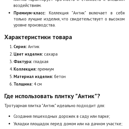
воздействиям.
Цена по запросу
Цена по запросу
Премиум-класс:
Коллекция "Антик" включает в себя
только лучшие изделия, что свидетельствует о высоком
уровне производства.
Мокко
Неаполь
Цена по запросу
Цена по запросу
Характеристики товара
Серия:
Антик
Оранжевая
Осень
Цвет изделия:
сахара
Цена по запросу
Цена по запросу
Фактура:
гладкая
Коллекция:
премиум
Особая серия
Сансет
Материал изделия:
бетон
Цена по запросу
Цена по запросу
Толщина:
4 см
Где использовать плитку "Антик"?
Сахара
Серая
Тротуарная плитка "Антик" идеально подходит для:
Цена по запросу
Цена по запросу
Создания пешеходных дорожек в саду или парке;
Укладки площадок перед домом или на дачном участке;
Серо-белая
Сомон