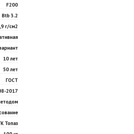
Особая серия
Сансет
F200
Цена по запросу
Цена по запросу
Btb 3.2
,9 г/см2
Сорренто
Степь
Цена по запросу
Цена по запросу
ативная
вариант
Шафран
Янтарь
10 лет
Цена по запросу
Цена по запросу
50 лет
ГОСТ
08-2017
методом
сование
ГК Топаз
100 кг