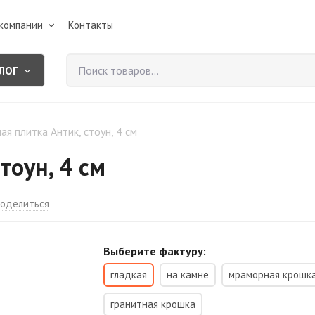
компании
Контакты
ЛОГ
ая плитка Антик, стоун, 4 см
тоун, 4 см
оделиться
Выберите фактуру:
гладкая
на камне
мраморная крошк
гранитная крошка