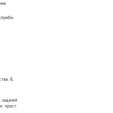
ия.
службы.
тва. 💪
 задачей
е прост: