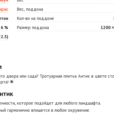
крас
Вес, поддона
етон
Кол-во на поддоне
 6 %
Размер поддона
1200 ×
2.5)
м
о двора или сада? Тротуарная плитка Антик в цвете ст
рта! 🌟
нтик
енности, которое подойдет для любого ландшафта.
рый гармонично впишется в любое окружение.