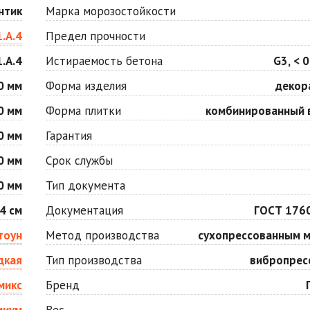
Оранжевая
Осень
нтик
Марка морозостойкости
Цена по запросу
Цена по запросу
1.А.4
Предел прочности
1.А.4
Истираемость бетона
G3, < 0
Серо-белая
Сомон
Цена по запросу
Цена по запросу
0 мм
Форма изделия
декор
0 мм
Форма плитки
комбинированный 
Черная
Черно-белая
0 мм
Гарантия
Цена по запросу
Цена по запросу
0 мм
Срок службы
0 мм
Тип документа
4 см
Документация
ГОСТ 176
тоун
Метод производства
сухопрессованным 
дкая
Тип производства
вибропрес
микс
Бренд
миум
Вес