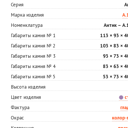
Мокко
Неаполь
Серия
А
Цена по запросу
Цена по запросу
Марка изделия
А.
Номенклатура
Антик – А.
Сахара
Серая
Цена по запросу
Цена по запросу
Габариты камня № 1
113 × 93 × 4
Габариты камня № 2
103 × 83 × 4
Стоун
Хаски
Габариты камня № 3
93 × 73 × 4
Цена по запросу
Цена по запросу
Габариты камня № 4
83 × 63 × 4
Габариты камня № 5
53 × 73 × 4
Яшма
Цена по запросу
Высота изделия
Цвет изделия
с
Фактура
гла
Окрас
колор-
Коллекция
пре