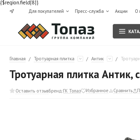
{$region.field[8]}
Для покупателей
Пресс-служба
Акции
О 
КАТА
Главная
Тротуарная плитка
Антик
Тротуарн
/
/
/
Тротуарная плитка Антик, с
Избранное
Сравнить
П
ГК Топаз
Оставить отзыв
Бренд: