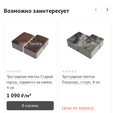
‹
›
Возможно заинтересует
Тротуарная плитка Старый
Тротуарная плитка
город, сорренто на камне,
Лэндхаус, стоун, 4 см
4 см
1 090
₽
/
м²
В корзину
Цена по запросу