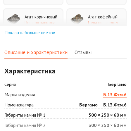
Агат коричневый
Агат кофейный
Цена по запросу
Цена по запросу
Показать больше цветов
Агат оранжевый
Аква
Цена по запросу
Цена по запросу
Описание и характеристики
Отзывы
Аляска белая
Аляска черная
Характеристика
Цена по запросу
Цена по запросу
Серия
Бергамо
Антрацит
Арабская ночь
Марка изделия
Б.13.Фсм.6
Цена по запросу
Цена по запросу
Номенклатура
Бергамо – Б.13.Фсм.6
Габариты камня № 1
500 × 250 × 60 мм
Барселона
Белая
Габариты камня № 2
300 × 250 × 60 мм
Цена по запросу
Цена по запросу