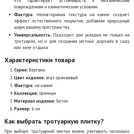
что гарантирует устойчивость к механическим
повреждениям и климатическим условиям.
Листопад
Меланж
Фактура:
Неповторимая текстура на камне создает
Цена по запросу
Цена по запросу
эффект естественного покрытия, добавляя природный
шарм вашему пространству.
Универсальность:
Подходит для укладки не только на
Мокко
Неаполь
тротуарах, но и для создания уютных дорожек в саду
Цена по запросу
Цена по запросу
или зоне отдыха.
Характеристики товара
Оранжевая
Осень
Серия:
Бергамо
Цена по запросу
Цена по запросу
Цвет изделия:
агат оранжевый
Фактура:
на камне
Особая серия
Сансет
Коллекция:
премиум
Цена по запросу
Цена по запросу
Материал изделия:
бетон
Размер:
6 см
Сахара
Серая
Как выбрать тротуарную плитку?
Цена по запросу
Цена по запросу
При выборе тротуарной плитки важно учитывать несколько