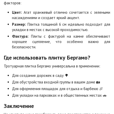
факторов:
Серо-белая
Сомон
Цвет:
Агат оранжевый отлично сочетается с зелеными
Цена по запросу
Цена по запросу
насаждениями и создает яркий акцент.
Размер:
Плитка толщиной 6 см идеально подходит для
укладки в местах с высокой проходимостью.
Сорренто
Степь
Цена по запросу
Цена по запросу
Фактура:
Плиты с фактурой на камне обеспечивают
хорошее сцепление, что особенно важно для
безопасности.
Стоун
Хаски
Где использовать плитку Бергамо?
Цена по запросу
Цена по запросу
Тротуарная плитка Бергамо универсальна в применении:
Для создания дорожек в саду 🌳
Черная
Черно-белая
Цена по запросу
Цена по запросу
Для обустройства входной группы в вашем доме 🏡
Для оформления площадок для отдыха и барбекю 🍖
Для укладки на парковках и в общественных местах 🚗
Шафран
Янтарь
Цена по запросу
Цена по запросу
Заключение