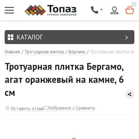
{$region.field[8]}
0
КАТАЛОГ
Главная
Тротуарная плитка
Бергамо
Тротуарная плитка Берг
/
/
/
Тротуарная плитка Бергамо,
агат оранжевый на камне, 6
см
Избранное
Сравнить
Оставить отзыв