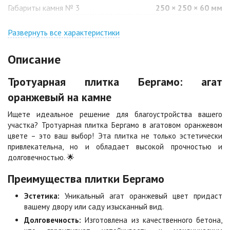
Габариты камня № 3
250 × 250 × 60 мм
Джафар
Гончар
оранжевый
Развернуть все характеристики
Цена по запросу
Цена по запросу
Описание
Джафар черный
Желтая
Тротуарная плитка Бергамо: агат
Цена по запросу
Цена по запросу
оранжевый на камне
Ищете идеальное решение для благоустройства вашего
Каир
Кармен
участка? Тротуарная плитка Бергамо в агатовом оранжевом
Цена по запросу
Цена по запросу
цвете – это ваш выбор! Эта плитка не только эстетически
привлекательна, но и обладает высокой прочностью и
долговечностью. 🌟
Клинкер
Конго
Цена по запросу
Цена по запросу
Преимущества плитки Бергамо
Эстетика:
Уникальный агат оранжевый цвет придаст
Коричневая
Красная
вашему двору или саду изысканный вид.
Цена по запросу
Цена по запросу
Долговечность:
Изготовлена из качественного бетона,