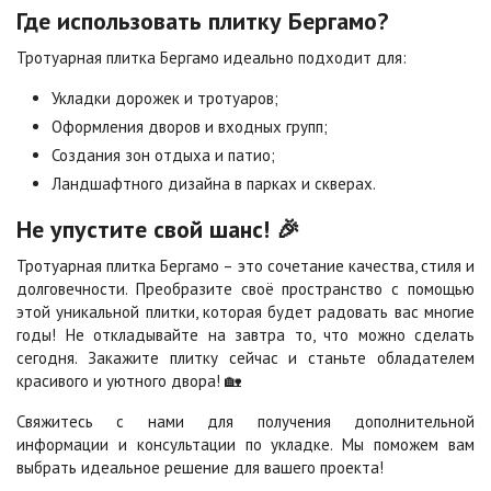
Цена по запросу
Цена по запросу
Где использовать плитку Бергамо?
Тротуарная плитка Бергамо идеально подходит для:
Сорренто
Степь
Укладки дорожек и тротуаров;
Цена по запросу
Цена по запросу
Оформления дворов и входных групп;
Создания зон отдыха и патио;
Ландшафтного дизайна в парках и скверах.
Стоун
Хаски
Цена по запросу
Цена по запросу
Не упустите свой шанс! 🎉
Тротуарная плитка Бергамо – это сочетание качества, стиля и
Черная
Черно-белая
долговечности. Преобразите своё пространство с помощью
Цена по запросу
Цена по запросу
этой уникальной плитки, которая будет радовать вас многие
годы! Не откладывайте на завтра то, что можно сделать
сегодня. Закажите плитку сейчас и станьте обладателем
Шафран
Янтарь
красивого и уютного двора! 🏡
Цена по запросу
Цена по запросу
Свяжитесь с нами для получения дополнительной
информации и консультации по укладке. Мы поможем вам
выбрать идеальное решение для вашего проекта!
Яшма