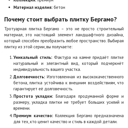
Цена по запросу
Цена по запросу
Материал изделия:
бетон
Почему стоит выбрать плитку Бергамо?
Мокко
Неаполь
Тротуарная плитка Бергамо – это не просто строительный
Цена по запросу
Цена по запросу
материал, это настоящий элемент ландшафтного дизайна,
который способен преобразить любое пространство. Выбирая
плитку из этой серии, вы получаете:
Оранжевая
Осень
Цена по запросу
Цена по запросу
Уникальный стиль:
Фактура на камне придаёт плитке
натуральный и элегантный вид, который подчеркнёт
индивидуальность вашего участка.
Особая серия
Сансет
Долговечность:
Изготовленная из высококачественного
Цена по запросу
Цена по запросу
бетона, плитка устойчива к внешним воздействиям, что
гарантирует её долговечность.
Простота укладки:
Благодаря продуманной форме и
Сахара
Серая
размеру, укладка плитки не требует больших усилий и
Цена по запросу
Цена по запросу
времени.
Премиум качество:
Коллекция Бергамо предназначена
для тех, кто ценит качество и стиль в каждой детали.
Серо-белая
Сомон