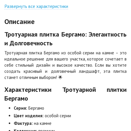
Джафар
Гончар
оранжевый
Развернуть все характеристики
Цена по запросу
Цена по запросу
Описание
Джафар черный
Желтая
Тротуарная плитка Бергамо: Элегантность
Цена по запросу
Цена по запросу
и Долговечность
Тротуарная плитка Бергамо из особой серии на камне – это
Каир
Кармен
идеальное решение для вашего участка, которое сочетает в
Цена по запросу
Цена по запросу
себе стильный дизайн и высокое качество. Если вы хотите
создать красивый и долговечный ландшафт, эта плитка
станет отличным выбором! 🌟
Клинкер
Конго
Цена по запросу
Цена по запросу
Характеристики Тротуарной плитки
Бергамо
Коричневая
Красная
Серия:
Бергамо
Цена по запросу
Цена по запросу
Цвет изделия:
особой серии
Фактура:
на камне
Коллекция:
премиум
Листопад
Меланж