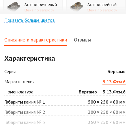
Агат коричневый
Агат кофейный
Цена по запросу
Цена по запросу
Показать больше цветов
Агат оранжевый
Аква
Цена по запросу
Цена по запросу
Описание и характеристики
Отзывы
Аляска белая
Аляска черная
Характеристика
Цена по запросу
Цена по запросу
Серия
Бергамо
Антрацит
Арабская ночь
Марка изделия
Б.13.Фсм.6
Цена по запросу
Цена по запросу
Номенклатура
Бергамо – Б.13.Фсм.6
Габариты камня № 1
500 × 250 × 60 мм
Барселона
Белая
Габариты камня № 2
300 × 250 × 60 мм
Цена по запросу
Цена по запросу
Габариты камня № 3
250 × 250 × 60 мм