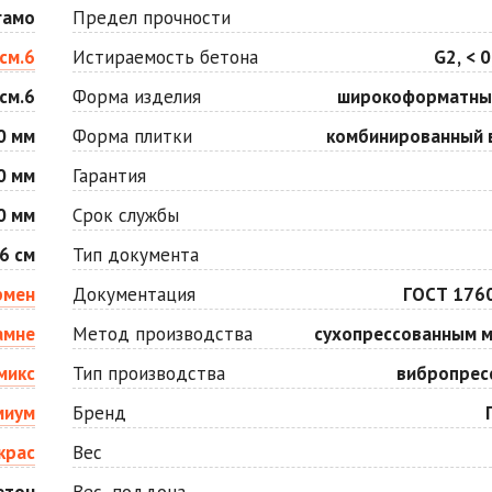
Оранжевая
Осень
гамо
Предел прочности
Цена по запросу
Цена по запросу
см.6
Истираемость бетона
G2, < 0
см.6
Форма изделия
широкоформатны
Серо-белая
Сомон
Цена по запросу
Цена по запросу
0 мм
Форма плитки
комбинированный 
0 мм
Гарантия
Черная
Черно-белая
0 мм
Срок службы
Цена по запросу
Цена по запросу
6 см
Тип документа
рмен
Документация
ГОСТ 176
амне
Метод производства
сухопрессованным 
микс
Тип производства
вибропрес
миум
Бренд
крас
Вес
етон
Вес, поддона