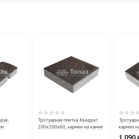
рук,
Тротуарная плитка Квадрат
Тротуарн
см
200х200х60, кармен на камне
кармен н
1 090