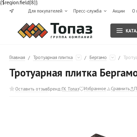
{$region.field[8]}
Для покупателей
Пресс-служба
Акции
О 
КАТА
Главная
Тротуарная плитка
Бергамо
Тротуа
/
/
/
Тротуарная плитка Бергамо
Избранное
Сравнить
П
ГК Топаз
Оставить отзыв
Бренд: