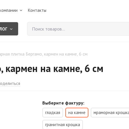
компании
Контакты
ЛОГ
рная плитка Бергамо, кармен на камне, 6 см
, кармен на камне, 6 см
оделиться
Выберите фактуру:
гладкая
на камне
мраморная крошк
гранитная крошка