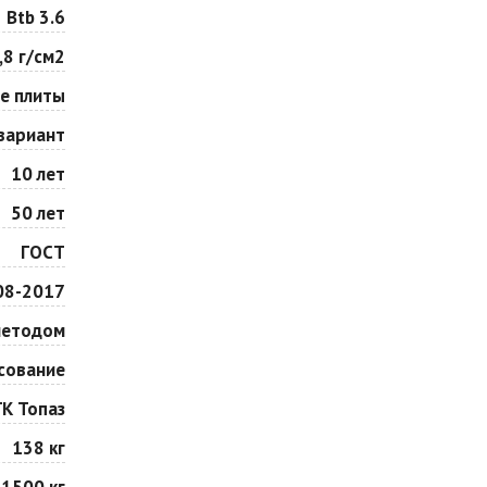
Особая серия
Сансет
Btb 3.6
Цена по запросу
Цена по запросу
,8 г/см2
е плиты
Сорренто
Степь
Цена по запросу
Цена по запросу
вариант
10 лет
Шафран
Янтарь
50 лет
Цена по запросу
Цена по запросу
ГОСТ
08-2017
методом
сование
ГК Топаз
138 кг
1500 кг