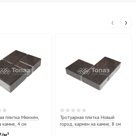
‹
›
ая плитка Мюнхен,
Тротуарная плитка Новый
а камне, 4 см
город, кармен на камне, 8 см
₽
/
м²