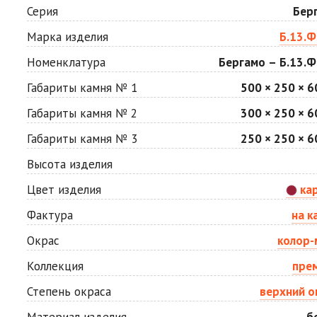
Мокко
Неаполь
Серия
Бер
Цена по запросу
Цена по запросу
Марка изделия
Б.13.Ф
Номенклатура
Бергамо – Б.13.Ф
Сахара
Серая
Цена по запросу
Цена по запросу
Габариты камня № 1
500 × 250 × 6
Габариты камня № 2
300 × 250 × 6
Стоун
Хаски
Габариты камня № 3
250 × 250 × 6
Цена по запросу
Цена по запросу
Высота изделия
Цвет изделия
ка
Яшма
Цена по запросу
Фактура
на к
Окрас
колор-
Коллекция
пре
Степень окраса
верхний о
Материал изделия
б