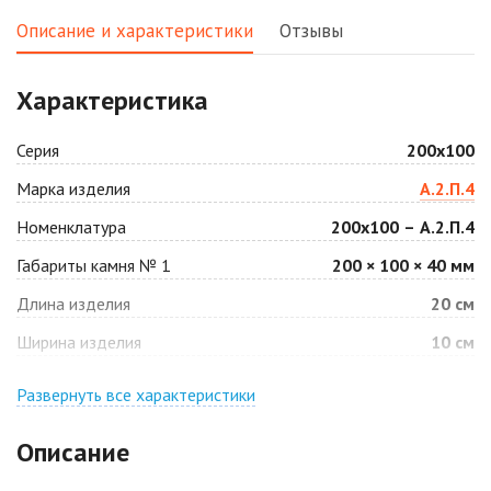
2
2
1 040 ₽
/м
1 040 ₽
/м
Описание и характеристики
Отзывы
Аляска белая
Аляска черная
Характеристика
2
2
1 040 ₽
/м
1 040 ₽
/м
Серия
200х100
Антрацит
Арабская ночь
Марка изделия
А.2.П.4
2
2
1 040 ₽
/м
1 040 ₽
/м
Номенклатура
200х100 – А.2.П.4
Габариты камня № 1
200 × 100 × 40 мм
Барселона
Белая
2
2
Длина изделия
20 см
1 040 ₽
/м
940 ₽
/м
Ширина изделия
10 см
Джафар
Гончар
оранжевый
Развернуть все характеристики
2
1 040 ₽
/м
2
1 040 ₽
/м
Описание
Джафар черный
Желтая