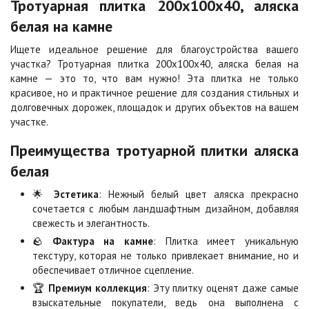
Тротуарная плитка 200х100х40, аляска
2
2
1 040 ₽
/м
940 ₽
/м
белая на камне
Ищете идеальное решение для благоустройства вашего
Каир
Кармен
2
2
участка? Тротуарная плитка 200х100х40, аляска белая на
1 040 ₽
/м
1 040 ₽
/м
камне — это то, что вам нужно! Эта плитка не только
красивое, но и практичное решение для создания стильных и
долговечных дорожек, площадок и других объектов на вашем
Клинкер
Конго
участке.
2
2
1 040 ₽
/м
1 040 ₽
/м
Преимущества тротуарной плитки аляска
белая
Коричневая
Красная
2
2
840 ₽
/м
840 ₽
/м
🌟
Эстетика
: Нежный белый цвет аляска прекрасно
сочетается с любым ландшафтным дизайном, добавляя
свежесть и элегантность.
Листопад
Меланж
🪨
Фактура на камне
: Плитка имеет уникальную
2
2
1 040 ₽
/м
1 040 ₽
/м
текстуру, которая не только привлекает внимание, но и
обеспечивает отличное сцепление.
🏆
Премиум коллекция
: Эту плитку оценят даже самые
Мокко
Неаполь
взыскательные покупатели, ведь она выполнена с
2
2
1 040 ₽
/м
1 040 ₽
/м