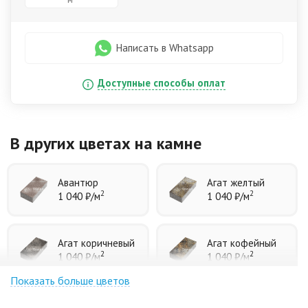
Написать в Whatsapp
Доступные способы оплат
В других цветах
на камне
Авантюр
Агат желтый
2
2
1 040 ₽
/м
1 040 ₽
/м
Агат коричневый
Агат кофейный
2
2
1 040 ₽
/м
1 040 ₽
/м
Показать больше цветов
Агат оранжевый
Аква