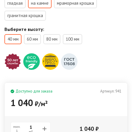
гладкая
на камне
мраморная крошка
гранитная крошка
Выберите высоту:
40 мм
60 мм
80 мм
100 мм
Доступно для заказа
Артикул:
941
1 040
₽
/
м²
мин.
1 040
₽
1
м²