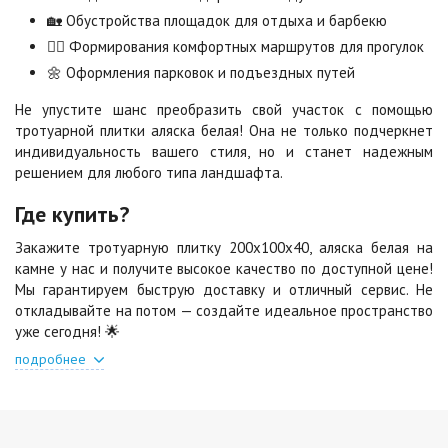
🏡 Обустройства площадок для отдыха и барбекю
🚶‍♂️ Формирования комфортных маршрутов для прогулок
Стоун
Хаски
🌼 Оформления парковок и подъездных путей
2
2
1 040 ₽
/м
1 040 ₽
/м
Не упустите шанс преобразить свой участок с помощью
тротуарной плитки аляска белая! Она не только подчеркнет
Черная
Черно-белая
индивидуальность вашего стиля, но и станет надежным
2
2
840 ₽
/м
1 040 ₽
/м
решением для любого типа ландшафта.
Где купить?
Шафран
Янтарь
Закажите тротуарную плитку 200х100х40, аляска белая на
2
2
1 040 ₽
/м
1 040 ₽
/м
камне у нас и получите высокое качество по доступной цене!
Мы гарантируем быструю доставку и отличный сервис. Не
откладывайте на потом — создайте идеальное пространство
Яшма
уже сегодня! 🌟
2
1 040 ₽
/м
подробнее