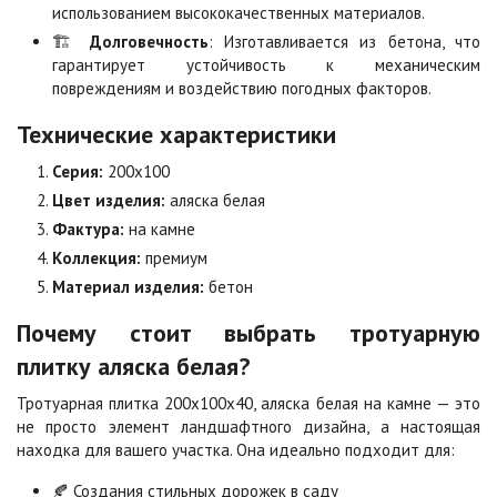
использованием высококачественных материалов.
🏗️
Долговечность
: Изготавливается из бетона, что
гарантирует устойчивость к механическим
Оранжевая
Осень
повреждениям и воздействию погодных факторов.
2
2
940 ₽
/м
1 040 ₽
/м
Технические характеристики
Особая серия
Сансет
Серия:
200х100
2
2
1 040 ₽
/м
1 040 ₽
/м
Цвет изделия:
аляска белая
Фактура:
на камне
Коллекция:
премиум
Сахара
Серая
Материал изделия:
бетон
2
2
1 040 ₽
/м
750 ₽
/м
Почему стоит выбрать тротуарную
плитку аляска белая?
Серо-белая
Сомон
2
2
1 040 ₽
/м
1 040 ₽
/м
Тротуарная плитка 200х100х40, аляска белая на камне — это
не просто элемент ландшафтного дизайна, а настоящая
находка для вашего участка. Она идеально подходит для:
Сорренто
Степь
2
2
1 040 ₽
/м
1 040 ₽
/м
🍂 Создания стильных дорожек в саду