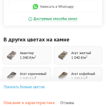
Написать в Whatsapp
Доступные способы оплат
В других цветах
на камне
Авантюр
Агат желтый
2
2
1 040 ₽
/м
1 040 ₽
/м
Агат коричневый
Агат кофейный
2
2
1 040 ₽
/м
1 040 ₽
/м
Показать больше цветов
Агат оранжевый
Аква
2
2
1 040 ₽
/м
1 040 ₽
/м
Описание и характеристики
Отзывы