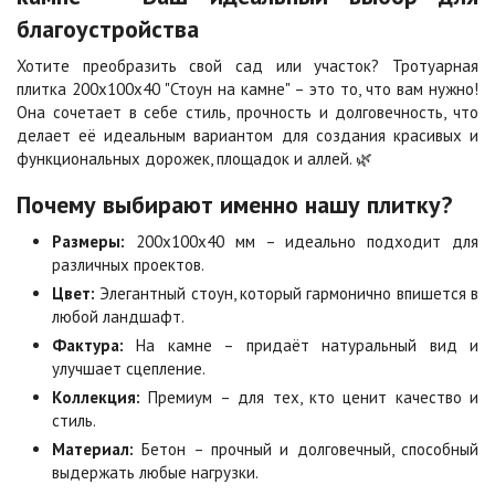
благоустройства
Каир
Кармен
2
2
1 040 ₽
/м
1 040 ₽
/м
Хотите преобразить свой сад или участок? Тротуарная
плитка 200х100х40 "Стоун на камне" – это то, что вам нужно!
Она сочетает в себе стиль, прочность и долговечность, что
Клинкер
Конго
делает её идеальным вариантом для создания красивых и
2
2
1 040 ₽
/м
1 040 ₽
/м
функциональных дорожек, площадок и аллей. 🌿
Почему выбирают именно нашу плитку?
Коричневая
Красная
Размеры:
200х100х40 мм – идеально подходит для
2
2
840 ₽
/м
840 ₽
/м
различных проектов.
Цвет:
Элегантный стоун, который гармонично впишется в
любой ландшафт.
Листопад
Меланж
Фактура:
На камне – придаёт натуральный вид и
2
2
1 040 ₽
/м
1 040 ₽
/м
улучшает сцепление.
Коллекция:
Премиум – для тех, кто ценит качество и
стиль.
Мокко
Неаполь
2
2
1 040 ₽
/м
1 040 ₽
/м
Материал:
Бетон – прочный и долговечный, способный
выдержать любые нагрузки.