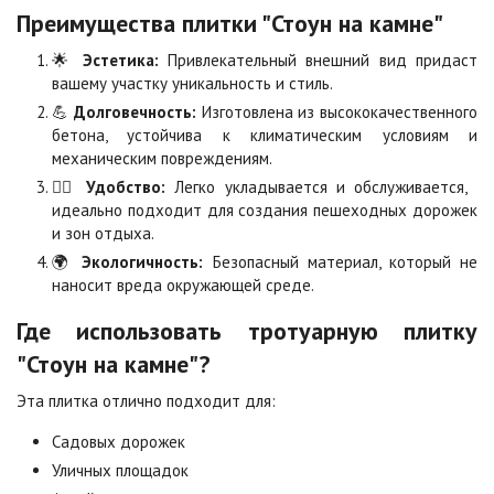
Преимущества плитки "Стоун на камне"
Оранжевая
Осень
2
2
940 ₽
/м
1 040 ₽
/м
🌟
Эстетика:
Привлекательный внешний вид придаст
вашему участку уникальность и стиль.
💪
Долговечность:
Изготовлена из высококачественного
Особая серия
Сансет
бетона, устойчива к климатическим условиям и
2
2
1 040 ₽
/м
1 040 ₽
/м
механическим повреждениям.
🚶‍♂️
Удобство:
Легко укладывается и обслуживается,
идеально подходит для создания пешеходных дорожек
Сахара
Серая
и зон отдыха.
2
2
1 040 ₽
/м
750 ₽
/м
🌍
Экологичность:
Безопасный материал, который не
наносит вреда окружающей среде.
Серо-белая
Сомон
Где использовать тротуарную плитку
2
2
1 040 ₽
/м
1 040 ₽
/м
"Стоун на камне"?
Эта плитка отлично подходит для:
Сорренто
Степь
2
2
1 040 ₽
/м
1 040 ₽
/м
Садовых дорожек
Уличных площадок