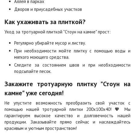
Аллей в парках
Стоун
Хаски
Дворов и приусадебных участков
2
2
1 040 ₽
/м
1 040 ₽
/м
Как ухаживать за плиткой?
Черная
Черно-белая
Уход за тротуарной плиткой "Стоун на камне" прост:
2
2
840 ₽
/м
1 040 ₽
/м
Регулярно убирайте мусор и листву.
При необходимости мойте плитку с помощью воды и
мягкого моющего средства.
Шафран
Янтарь
2
2
1 040 ₽
/м
1 040 ₽
/м
Следите за состоянием швов и при необходимости
подсыпайте песок.
Закажите тротуарную плитку "Стоун на
Яшма
2
1 040 ₽
/м
камне" уже сегодня!
Не упустите возможность преобразить свой участок с
помощью нашей тротуарной плитки 200х100х40! 💖 Мы
гарантируем высокое качество и долговечность нашей
продукции. Заказывайте прямо сейчас и наслаждайтесь
красивым и уютным пространством!