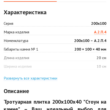
Аляска белая
Аляска черная
Характеристика
2
2
1 040 ₽
/м
1 040 ₽
/м
Серия
200х100
Антрацит
Арабская ночь
Марка изделия
А.2.П.4
2
2
1 040 ₽
/м
1 040 ₽
/м
Номенклатура
200х100 – А.2.П.4
Габариты камня № 1
200 × 100 × 40 мм
Барселона
Белая
2
2
Длина изделия
20 см
1 040 ₽
/м
940 ₽
/м
Ширина изделия
10 см
Джафар
Гончар
оранжевый
Развернуть все характеристики
2
1 040 ₽
/м
2
1 040 ₽
/м
Описание
Джафар черный
Желтая
Тротуарная плитка 200х100х40 "Стоун на
2
2
1 040 ₽
/м
940 ₽
/м
камне" – Ваш идеальный выбор для