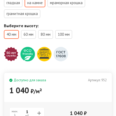
гладкая
на камне
мраморная крошка
гранитная крошка
Выберите высоту:
40 мм
60 мм
80 мм
100 мм
Доступно для заказа
Артикул:
952
1 040
₽
/
м²
мин.
1 040
₽
1
м²