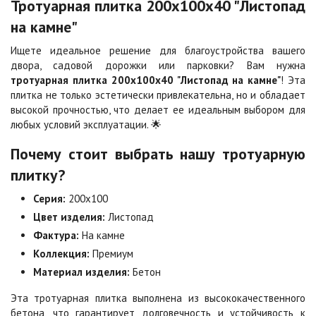
Тротуарная плитка 200х100х40 "Листопад
2
2
1 040 ₽
/м
940 ₽
/м
на камне"
Ищете идеальное решение для благоустройства вашего
Каир
Кармен
2
2
двора, садовой дорожки или парковки? Вам нужна
1 040 ₽
/м
1 040 ₽
/м
тротуарная плитка 200х100х40 "Листопад на камне"
! Эта
плитка не только эстетически привлекательна, но и обладает
высокой прочностью, что делает ее идеальным выбором для
Клинкер
Конго
любых условий эксплуатации. 🌟
2
2
1 040 ₽
/м
1 040 ₽
/м
Почему стоит выбрать нашу тротуарную
плитку?
Коричневая
Красная
2
2
840 ₽
/м
840 ₽
/м
Серия:
200х100
Цвет изделия:
Листопад
Фактура:
На камне
Листопад
Меланж
2
2
1 040 ₽
/м
1 040 ₽
/м
Коллекция:
Премиум
Материал изделия:
Бетон
Эта тротуарная плитка выполнена из высококачественного
Мокко
Неаполь
бетона, что гарантирует долговечность и устойчивость к
2
2
1 040 ₽
/м
1 040 ₽
/м