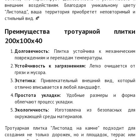
внешним воздействиям. Благодаря уникальному цвету
"Листопад", ваша территория приобретет неповторимый и
стильный вид. 🍂
Оранжевая
Осень
2
2
940 ₽
/м
1 040 ₽
/м
Преимущества тротуарной плитки
200х100х40
Особая серия
Сансет
Долговечность:
Плитка устойчива к механическим
2
2
1 040 ₽
/м
1 040 ₽
/м
повреждениям и перепадам температуры.
Устойчивость к загрязнениям:
Легко очищается от
грязи и мусора.
Сахара
Серая
Эстетика:
Привлекательный внешний вид, который
2
2
1 040 ₽
/м
750 ₽
/м
отлично вписывается в любой ландшафт.
Простота укладки:
Удобные размеры и форма
облегчают процесс укладки.
Серо-белая
Сомон
2
2
1 040 ₽
/м
1 040 ₽
/м
Экологичность:
Изготовлена из безопасных для
окружающей среды материалов.
Тротуарная плитка "Листопад на камне" подходит для
Сорренто
Степь
создания не только дорожек, но и площадок, террас или
2
2
1 040 ₽
/м
1 040 ₽
/м