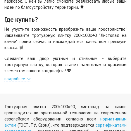
парковок. С ней вы легко сможете реализовать любые ваши
идеи по благоустройству территории. 🌳
Стоун
Хаски
Где купить?
2
2
1 040 ₽
/м
1 040 ₽
/м
Не упустите возможность преобразить ваше пространство!
Заказывайте тротуарную плитку 200х100х40 "Листопад на
камне" прямо сейчас и наслаждайтесь качеством премиум-
Черная
Черно-белая
класса. 🛒
2
2
840 ₽
/м
1 040 ₽
/м
Сделайте ваш двор уютным и стильным – выберите
тротуарную плитку, которая станет надежным и красивым
Шафран
Янтарь
элементом вашего ландшафта! 💖
2
2
1 040 ₽
/м
1 040 ₽
/м
подробнее
Яшма
2
1 040 ₽
/м
Тротуарная плитка 200х100х40, листопад на камне
производится по оригинальной технологии на современном
европейском оборудовании, согласно всем
нормативным
актам
(ГОСТ, ТУ, Серия), что подтверждается
сертификатами