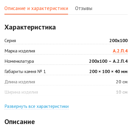
2
2
1 040 ₽
/м
1 040 ₽
/м
Описание и характеристики
Отзывы
Аляска белая
Аляска черная
Характеристика
2
2
1 040 ₽
/м
1 040 ₽
/м
Серия
200х100
Антрацит
Арабская ночь
Марка изделия
А.2.П.4
2
2
1 040 ₽
/м
1 040 ₽
/м
Номенклатура
200х100 – А.2.П.4
Габариты камня № 1
200 × 100 × 40 мм
Барселона
Белая
2
2
Длина изделия
20 см
1 040 ₽
/м
940 ₽
/м
Ширина изделия
10 см
Джафар
Гончар
оранжевый
Развернуть все характеристики
2
1 040 ₽
/м
2
1 040 ₽
/м
Описание
Джафар черный
Желтая