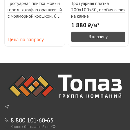
Тротуарная плитка Новый
Тротуарная плитка
город, джафар оранжевый
200х100х80, особая серия
с мраморной крошкой, 6
на камне
см
1 880
₽
/
м²
В корзину
Цена по запросу
8 800 101-60-65
Звонок бесплатный по РФ