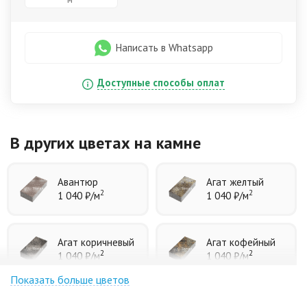
Написать в Whatsapp
Доступные способы оплат
В других цветах
на камне
Авантюр
Агат желтый
2
2
1 040 ₽
/м
1 040 ₽
/м
Агат коричневый
Агат кофейный
2
2
1 040 ₽
/м
1 040 ₽
/м
Показать больше цветов
Агат оранжевый
Аква