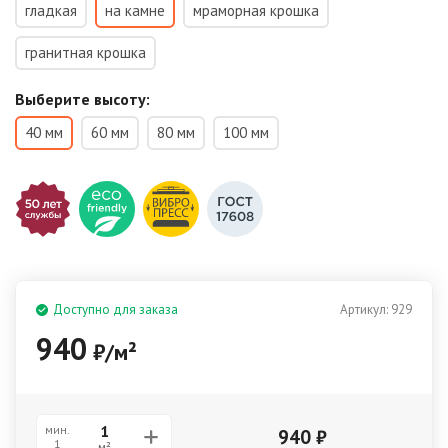
гладкая
на камне
мраморная крошка
гранитная крошка
Выберите высоту:
40 мм
60 мм
80 мм
100 мм
Доступно для заказа
Артикул:
929
940
₽
/
м²
мин.
940
₽
1
м²