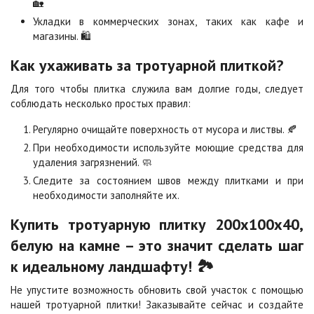
🏡
Укладки в коммерческих зонах, таких как кафе и
магазины. 🛍️
Стоун
Хаски
2
2
1 040 ₽
/м
1 040 ₽
/м
Как ухаживать за тротуарной плиткой?
Для того чтобы плитка служила вам долгие годы, следует
Черная
Черно-белая
соблюдать несколько простых правил:
2
2
840 ₽
/м
1 040 ₽
/м
Регулярно очищайте поверхность от мусора и листвы. 🍂
При необходимости используйте моющие средства для
удаления загрязнений. 🧼
Шафран
Янтарь
2
2
1 040 ₽
/м
1 040 ₽
/м
Следите за состоянием швов между плитками и при
необходимости заполняйте их.
Купить тротуарную плитку 200х100х40,
Яшма
2
1 040 ₽
/м
белую на камне – это значит сделать шаг
к идеальному ландшафту! 🏞️
Не упустите возможность обновить свой участок с помощью
нашей тротуарной плитки! Заказывайте сейчас и создайте