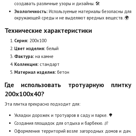
создавать различные узоры и дизайны. 🛠️
Экологичность:
Используемые материалы безопасны для
окружающей среды и не выделяют вредных веществ. 🌍
Оранжевая
Осень
2
2
940 ₽
/м
1 040 ₽
/м
Технические характеристики
Серия:
200х100
Особая серия
Сансет
Цвет изделия:
белый
2
2
1 040 ₽
/м
1 040 ₽
/м
Фактура:
на камне
Коллекция:
стандарт
Материал изделия:
бетон
Сахара
Серая
2
2
1 040 ₽
/м
750 ₽
/м
Где использовать тротуарную плитку
200х100х40?
Серо-белая
Сомон
Эта плитка прекрасно подходит для:
2
2
1 040 ₽
/м
1 040 ₽
/м
Укладки дорожек и тротуаров в саду и парке. 🌳
Создания площадок для отдыха и барбекю. 🍖
Сорренто
Степь
Оформления территорий возле загородных домов и дач.
2
2
1 040 ₽
/м
1 040 ₽
/м