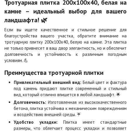
Тротуарная плитка 200х100х40, белая на
2
2
1 040 ₽
/м
940 ₽
/м
камне – идеальный выбор для вашего
ландшафта! 🌿
Каир
Кармен
2
2
1 040 ₽
/м
1 040 ₽
/м
Если вы ищете качественное и стильное решение для
благоустройства вашего участка, обратите внимание на
тротуарную плитку 200х100х40, белую на камне. Эта плитка
Клинкер
Конго
не только привнесет в ваш двор элегантность, но и обеспечит
2
2
1 040 ₽
/м
1 040 ₽
/м
долговечность и устойчивость к различным погодным
условиям. 💪
Преимущества тротуарной плитки
Коричневая
Красная
2
2
840 ₽
/м
840 ₽
/м
Привлекательный внешний вид:
Белый цвет и фактура
под камень придают плитке современный и стильный
вид, который отлично впишется в любой ландшафт. 🌟
Листопад
Меланж
Долговечность:
Изготовленная из высококачественного
2
2
1 040 ₽
/м
1 040 ₽
/м
бетона, плитка устойчива к механическим повреждениям
и воздействию внешней среды. ☔
Удобство укладки:
Плитка имеет стандартные
Мокко
Неаполь
размеры, что облегчает процесс укладки и позволяет
2
2
1 040 ₽
/м
1 040 ₽
/м