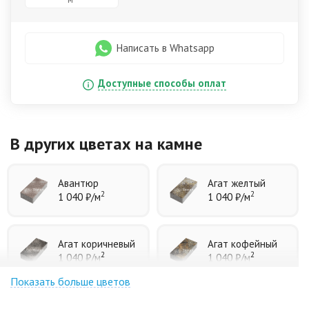
Написать в Whatsapp
Доступные способы оплат
В других цветах
на камне
Авантюр
Агат желтый
2
2
1 040 ₽
/м
1 040 ₽
/м
Агат коричневый
Агат кофейный
2
2
1 040 ₽
/м
1 040 ₽
/м
Показать больше цветов
Агат оранжевый
Аква