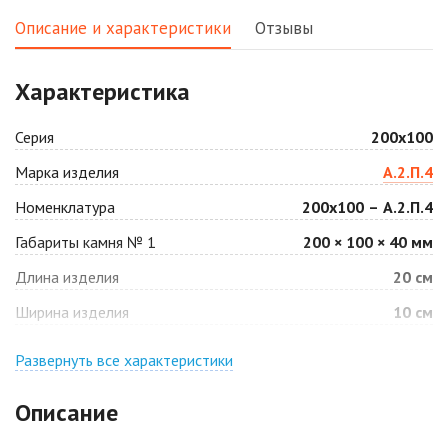
2
2
1 040 ₽
/м
1 040 ₽
/м
Описание и характеристики
Отзывы
Аляска белая
Аляска черная
Характеристика
2
2
1 040 ₽
/м
1 040 ₽
/м
Серия
200х100
Антрацит
Арабская ночь
Марка изделия
А.2.П.4
2
2
1 040 ₽
/м
1 040 ₽
/м
Номенклатура
200х100 – А.2.П.4
Габариты камня № 1
200 × 100 × 40 мм
Барселона
Белая
2
2
Длина изделия
20 см
1 040 ₽
/м
940 ₽
/м
Ширина изделия
10 см
Джафар
Гончар
оранжевый
Развернуть все характеристики
2
1 040 ₽
/м
2
1 040 ₽
/м
Описание
Джафар черный
Желтая