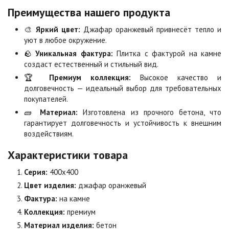
Преимущества нашего продукта
Коричневая
Красная
🎨
Яркий цвет:
Джафар оранжевый привнесёт тепло и
Цена по запросу
Цена по запросу
уют в любое окружение.
🪨
Уникальная фактура:
Плитка с фактурой на камне
создаст естественный и стильный вид.
Листопад
Меланж
🏆
Премиум коллекция:
Высокое качество и
Цена по запросу
Цена по запросу
долговечность — идеальный выбор для требовательных
покупателей.
🧱
Материал:
Изготовлена из прочного бетона, что
Мокко
Неаполь
гарантирует долговечность и устойчивость к внешним
Цена по запросу
Цена по запросу
воздействиям.
Характеристики товара
Оранжевая
Осень
Серия:
400х400
Цена по запросу
Цена по запросу
Цвет изделия:
джафар оранжевый
Фактура:
на камне
Особая серия
Сансет
Коллекция:
премиум
Цена по запросу
Цена по запросу
Материал изделия:
бетон