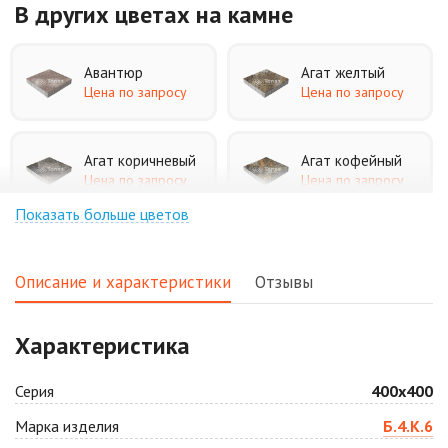
В других цветах
на камне
Авантюр
Агат желтый
Цена по запросу
Цена по запросу
Агат коричневый
Агат кофейный
Цена по запросу
Цена по запросу
Показать больше цветов
Агат оранжевый
Аква
Цена по запросу
Цена по запросу
Описание и характеристики
Отзывы
Аляска белая
Аляска черная
Характеристика
Цена по запросу
Цена по запросу
Серия
400х400
Антрацит
Арабская ночь
Марка изделия
Б.4.К.6
Цена по запросу
Цена по запросу