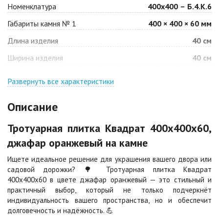
Номенклатура
400х400 – Б.4.К.6
Габариты камня № 1
400 × 400 × 60 мм
Барселона
Белая
Длина изделия
40 см
Цена по запросу
Цена по запросу
Ширина изделия
40 см
Джафар
Гончар
оранжевый
Развернуть все характеристики
Цена по запросу
Цена по запросу
Описание
Джафар черный
Желтая
Тротуарная плитка Квадрат 400х400х60,
Цена по запросу
Цена по запросу
джафар оранжевый на камне
Ищете идеальное решение для украшения вашего двора или
Каир
Кармен
садовой дорожки? 🌳 Тротуарная плитка Квадрат
Цена по запросу
Цена по запросу
400х400х60 в цвете джафар оранжевый — это стильный и
практичный выбор, который не только подчеркнёт
индивидуальность вашего пространства, но и обеспечит
Клинкер
Конго
долговечность и надёжность. 💪
Цена по запросу
Цена по запросу