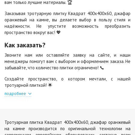
вам только лучшие материалы. 🏆
Шафран
Янтарь
Заказывая тротуарную плитку Квадрат 400х400х60, джафар
Цена по запросу
Цена по запросу
оранжевый на камне, вы делаете выбор в пользу стиля и
надёжности. Не упустите возможность преобразить
пространство вокруг вас! 💖
Яшма
Как заказать?
Цена по запросу
Звоните нам или оставляйте заявку на сайте, и наши
менеджеры помогут вам с выбором и оформлением заказа. Не
забывайте, что количество плитки ограничено! 📞
Создайте пространство, о котором мечтали, с нашей
тротуарной плиткой! 🌟
подробнее
Тротуарная плитка Квадрат 400х400х60, джафар оранжевый
на камне производится по оригинальной технологии на
современном европейском оборудовании, согласно всем