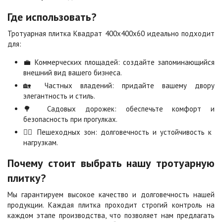
Где использовать?
Сахара
Серая
Тротуарная плитка Квадрат 400х400х60 идеально подходит
Цена по запросу
Цена по запросу
для:
💼 Коммерческих площадей: создайте запоминающийся
Серо-белая
Сомон
внешний вид вашего бизнеса.
Цена по запросу
Цена по запросу
🏡 Частных владений: придайте вашему двору
элегантность и стиль.
🌳 Садовых дорожек: обеспечьте комфорт и
Сорренто
Степь
безопасность при прогулках.
Цена по запросу
Цена по запросу
🚶‍♂️ Пешеходных зон: долговечность и устойчивость к
нагрузкам.
Стоун
Хаски
Почему стоит выбрать нашу тротуарную
Цена по запросу
Цена по запросу
плитку?
Мы гарантируем высокое качество и долговечность нашей
Черная
Черно-белая
продукции. Каждая плитка проходит строгий контроль на
Цена по запросу
Цена по запросу
каждом этапе производства, что позволяет нам предлагать