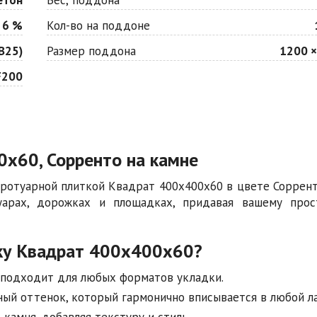
 6 %
Кол-во на поддоне
В25)
Размер поддона
1200 ×
F200
0х60, Сорренто на камне
ротуарной плиткой Квадрат 400х400х60 в цвете Соррент
арах, дорожках и площадках, придавая вашему прос
ку Квадрат 400х400х60?
й подходит для любых форматов укладки.
ьный оттенок, который гармонично вписывается в любой л
 камня, добавляя текстуру и стиль.