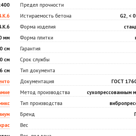
Оранжевая
Осень
х400
Предел прочности
Цена по запросу
Цена по запросу
4.К.6
Истираемость бетона
G2, < 0
.К.6
Форма изделия
стан
Серо-белая
Сомон
Цена по запросу
Цена по запросу
0 мм
Форма плитки
0 см
Гарантия
Черная
Черно-белая
0 см
Срок службы
Цена по запросу
Цена по запросу
6 см
Тип документа
енто
Документация
ГОСТ 176
амне
Метод производства
сухопрессованным 
микс
Тип производства
вибропрес
миум
Бренд
крас
Вес
етон
Вес, поддона