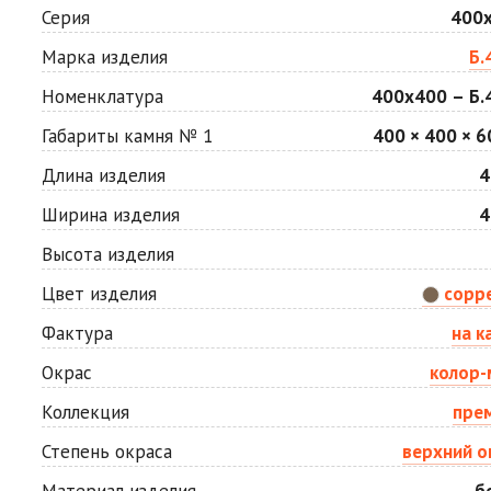
Мокко
Неаполь
Серия
400
Цена по запросу
Цена по запросу
Марка изделия
Б.
Номенклатура
400х400 – Б.4
Сахара
Серая
Цена по запросу
Цена по запросу
Габариты камня № 1
400 × 400 × 6
Длина изделия
4
Стоун
Хаски
Ширина изделия
4
Цена по запросу
Цена по запросу
Высота изделия
Цвет изделия
сорр
Яшма
Цена по запросу
Фактура
на к
Окрас
колор-
Коллекция
пре
Степень окраса
верхний о
Материал изделия
б