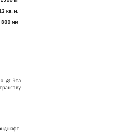
12 кв. м.
 800 мм
о. 🌿 Эта
транству
андшафт.