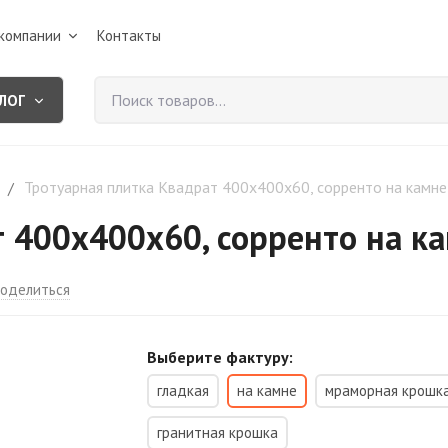
компании
Контакты
ЛОГ
Тротуарная плитка Квадрат 400х400х60, сорренто на камне
/
т 400х400х60, сорренто на к
оделиться
Выберите фактуру:
гладкая
на камне
мраморная крошк
гранитная крошка