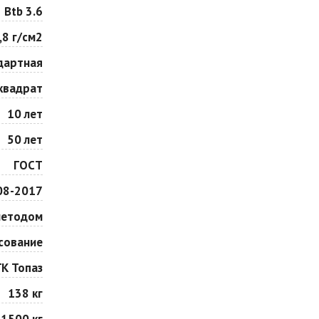
Особая серия
Сансет
Btb 3.6
Цена по запросу
Цена по запросу
,8 г/см2
дартная
Сорренто
Степь
Цена по запросу
Цена по запросу
квадрат
10 лет
Шафран
Янтарь
50 лет
Цена по запросу
Цена по запросу
ГОСТ
08-2017
методом
сование
ГК Топаз
138 кг
1500 кг