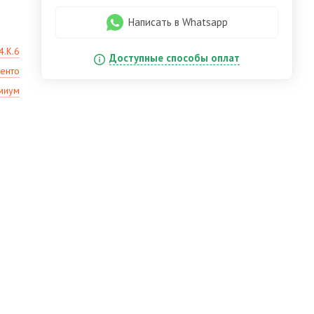
Написать в Whatsapp
4.К.6
Доступные способы оплат
енто
миум