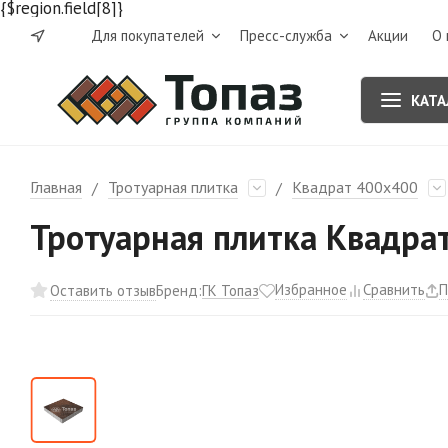
{$region.field[8]}
Для покупателей
Пресс-служба
Акции
О 
КАТА
Главная
Тротуарная плитка
Квадрат 400х400
/
/
Тротуарная плитка Квадра
Избранное
Сравнить
П
ГК Топаз
Оставить отзыв
Бренд: