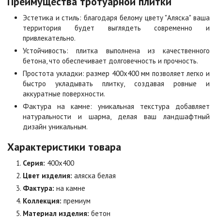
Преимущества тротуарной плитки
Эстетика и стиль: благодаря белому цвету "Аляска" ваша
Коричневая
Красная
территория будет выглядеть современно и
Цена по запросу
Цена по запросу
привлекательно.
Устойчивость: плитка выполнена из качественного
бетона, что обеспечивает долговечность и прочность.
Листопад
Меланж
Простота укладки: размер 400х400 мм позволяет легко и
Цена по запросу
Цена по запросу
быстро укладывать плитку, создавая ровные и
аккуратные поверхности.
Фактура на камне: уникальная текстура добавляет
Мокко
Неаполь
натуральности и шарма, делая ваш ландшафтный
Цена по запросу
Цена по запросу
дизайн уникальным.
Характеристики товара
Оранжевая
Осень
Серия:
400х400
Цена по запросу
Цена по запросу
Цвет изделия:
аляска белая
Фактура:
на камне
Особая серия
Сансет
Коллекция:
премиум
Цена по запросу
Цена по запросу
Материал изделия:
бетон