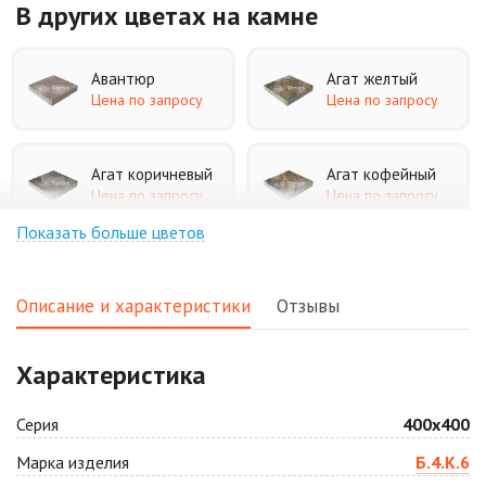
В других цветах
на камне
Авантюр
Агат желтый
Цена по запросу
Цена по запросу
Агат коричневый
Агат кофейный
Цена по запросу
Цена по запросу
Показать больше цветов
Агат оранжевый
Аква
Цена по запросу
Цена по запросу
Описание и характеристики
Отзывы
Аляска белая
Аляска черная
Характеристика
Цена по запросу
Цена по запросу
Серия
400х400
Антрацит
Арабская ночь
Марка изделия
Б.4.К.6
Цена по запросу
Цена по запросу