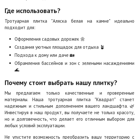
Где использовать?
Сахара
Серая
Тротуарная плитка "Аляска белая на камне" идеально
Цена по запросу
Цена по запросу
подходит для:
Оформления садовых дорожек 🌼
Серо-белая
Сомон
Создания уютных площадок для отдыха 🪴
Цена по запросу
Цена по запросу
Подхода к дому или даче 🏡
Обрамления бассейнов и зон с зелеными насаждениями
🌊
Сорренто
Степь
Цена по запросу
Цена по запросу
Почему стоит выбрать нашу плитку?
Мы предлагаем только качественные и проверенные
Стоун
Хаски
материалы. Наша тротуарная плитка "Квадрат" станет
Цена по запросу
Цена по запросу
надежным и стильным дополнением вашего ландшафта. 🌿
Инвестируя в наш продукт, вы получаете не только красоту,
но и долговечность, что делает его отличным выбором для
Черная
Черно-белая
любых условий эксплуатации.
Цена по запросу
Цена по запросу
Не упустите возможность преобразить вашу территорию с