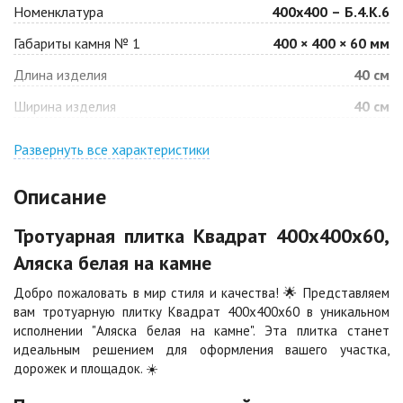
Номенклатура
400х400 – Б.4.К.6
Габариты камня № 1
400 × 400 × 60 мм
Барселона
Белая
Длина изделия
40 см
Цена по запросу
Цена по запросу
Ширина изделия
40 см
Джафар
Гончар
оранжевый
Развернуть все характеристики
Цена по запросу
Цена по запросу
Описание
Джафар черный
Желтая
Тротуарная плитка Квадрат 400х400х60,
Цена по запросу
Цена по запросу
Аляска белая на камне
Добро пожаловать в мир стиля и качества! 🌟 Представляем
Каир
Кармен
вам тротуарную плитку Квадрат 400х400х60 в уникальном
Цена по запросу
Цена по запросу
исполнении "Аляска белая на камне". Эта плитка станет
идеальным решением для оформления вашего участка,
дорожек и площадок. ☀️
Клинкер
Конго
Цена по запросу
Цена по запросу