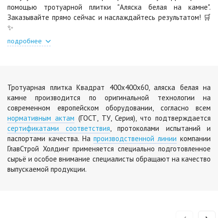
помощью тротуарной плитки "Аляска белая на камне".
Заказывайте прямо сейчас и наслаждайтесь результатом! 🛒
Шафран
Янтарь
✨
Цена по запросу
Цена по запросу
подробнее
Яшма
Цена по запросу
Тротуарная плитка Квадрат 400х400х60, аляска белая на
камне производится по оригинальной технологии на
современном европейском оборудовании, согласно всем
нормативным актам
(ГОСТ, ТУ, Серия), что подтверждается
сертификатами соответствия
, протоколами испытаний и
паспортами качества. На
производственной линии
компании
ГлавСтрой Холдинг применяется специально подготовленное
сырьё и особое внимание специалисты обращают на качество
выпускаемой продукции.
‹
›