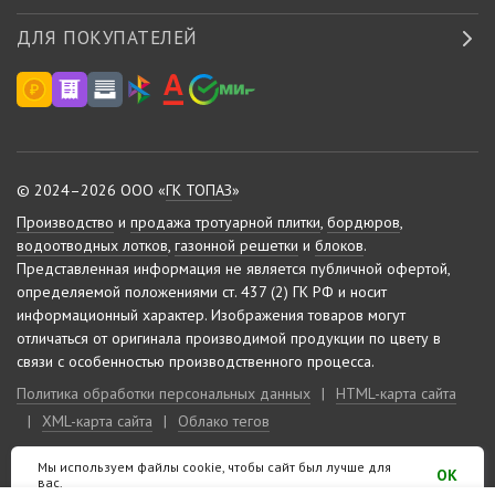
ДЛЯ ПОКУПАТЕЛЕЙ
© 2024–2026 ООО «
ГК ТОПАЗ
»
Производство
и
продажа тротуарной плитки
,
бордюров
,
водоотводных лотков
,
газонной решетки
и
блоков
.
Представленная информация не является публичной офертой,
определяемой положениями ст. 437 (2) ГК РФ и носит
информационный характер.
Изображения товаров могут
отличаться от оригинала производимой продукции по цвету в
связи с особенностью производственного процесса.
Политика обработки персональных данных
|
HTML-карта сайта
|
XML-карта сайта
|
Облако тегов
Мы используем файлы cookie, чтобы сайт был лучше для
Сделано на «
10-м этаже
»
OK
вас.