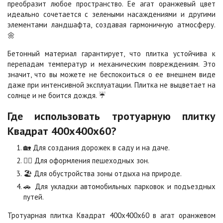
преобразит любое пространство. Ее агат оранжевый цвет
идеально сочетается с зелеными насаждениями и другими
Сахара
Серая
элементами ландшафта, создавая гармоничную атмосферу.
Цена по запросу
Цена по запросу
🌼
Бетонный материал гарантирует, что плитка устойчива к
перепадам температур и механическим повреждениям. Это
Серо-белая
Сомон
значит, что вы можете не беспокоиться о ее внешнем виде
Цена по запросу
Цена по запросу
даже при интенсивной эксплуатации. Плитка не выцветает на
солнце и не боится дождя. ☔
Сорренто
Степь
Где использовать тротуарную плитку
Цена по запросу
Цена по запросу
Квадрат 400х400х60?
🏡 Для создания дорожек в саду и на даче.
Стоун
Хаски
🚶‍♂️ Для оформления пешеходных зон.
Цена по запросу
Цена по запросу
🏖️ Для обустройства зоны отдыха на природе.
🚗 Для укладки автомобильных парковок и подъездных
путей.
Черная
Черно-белая
Цена по запросу
Цена по запросу
Тротуарная плитка Квадрат 400х400х60 в агат оранжевом