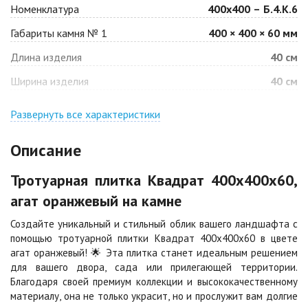
Номенклатура
400х400 – Б.4.К.6
Габариты камня № 1
400 × 400 × 60 мм
Барселона
Белая
Длина изделия
40 см
Цена по запросу
Цена по запросу
Ширина изделия
40 см
Джафар
Гончар
оранжевый
Развернуть все характеристики
Цена по запросу
Цена по запросу
Описание
Джафар черный
Желтая
Тротуарная плитка Квадрат 400х400х60,
Цена по запросу
Цена по запросу
агат оранжевый на камне
Создайте уникальный и стильный облик вашего ландшафта с
Каир
Кармен
помощью тротуарной плитки Квадрат 400х400х60 в цвете
Цена по запросу
Цена по запросу
агат оранжевый! 🌟 Эта плитка станет идеальным решением
для вашего двора, сада или прилегающей территории.
Благодаря своей премиум коллекции и высококачественному
Клинкер
Конго
материалу, она не только украсит, но и прослужит вам долгие
Цена по запросу
Цена по запросу