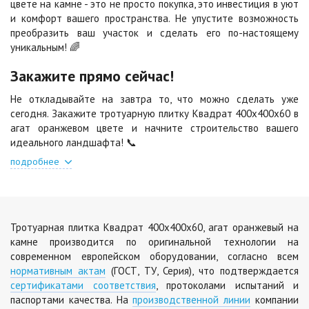
цвете на камне - это не просто покупка, это инвестиция в уют
и комфорт вашего пространства. Не упустите возможность
Шафран
Янтарь
преобразить ваш участок и сделать его по-настоящему
Цена по запросу
Цена по запросу
уникальным! 🌈
Закажите прямо сейчас!
Яшма
Не откладывайте на завтра то, что можно сделать уже
Цена по запросу
сегодня. Закажите тротуарную плитку Квадрат 400х400х60 в
агат оранжевом цвете и начните строительство вашего
идеального ландшафта! 📞
подробнее
Тротуарная плитка Квадрат 400х400х60, агат оранжевый на
камне производится по оригинальной технологии на
современном европейском оборудовании, согласно всем
нормативным актам
(ГОСТ, ТУ, Серия), что подтверждается
сертификатами соответствия
, протоколами испытаний и
паспортами качества. На
производственной линии
компании