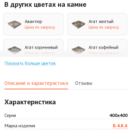
В других цветах
на камне
Авантюр
Агат желтый
Цена по запросу
Цена по запросу
Агат коричневый
Агат кофейный
Цена по запросу
Цена по запросу
Показать больше цветов
Агат оранжевый
Аква
Цена по запросу
Цена по запросу
Описание и характеристики
Отзывы
Аляска белая
Аляска черная
Характеристика
Цена по запросу
Цена по запросу
Серия
400х400
Антрацит
Арабская ночь
Марка изделия
Б.4.К.6
Цена по запросу
Цена по запросу