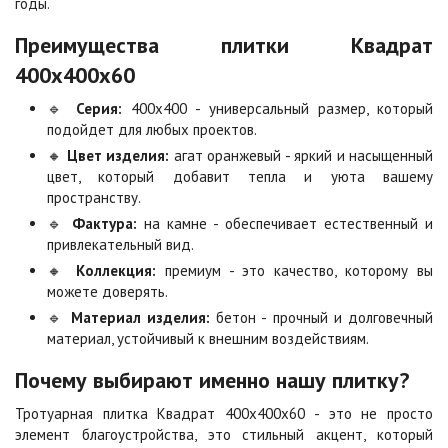
годы.
Преимущества плитки Квадрат
Коричневая
Красная
400х400х60
Цена по запросу
Цена по запросу
🔹
Серия:
400х400 - универсальный размер, который
подойдет для любых проектов.
Листопад
Меланж
🔸
Цвет изделия:
агат оранжевый - яркий и насыщенный
Цена по запросу
Цена по запросу
цвет, который добавит тепла и уюта вашему
пространству.
🔹
Фактура:
на камне - обеспечивает естественный и
Мокко
Неаполь
привлекательный вид.
Цена по запросу
Цена по запросу
🔸
Коллекция:
премиум - это качество, которому вы
можете доверять.
🔹
Материал изделия:
бетон - прочный и долговечный
Оранжевая
Осень
материал, устойчивый к внешним воздействиям.
Цена по запросу
Цена по запросу
Почему выбирают именно нашу плитку?
Особая серия
Сансет
Тротуарная плитка Квадрат 400х400х60 - это не просто
Цена по запросу
Цена по запросу
элемент благоустройства, это стильный акцент, который