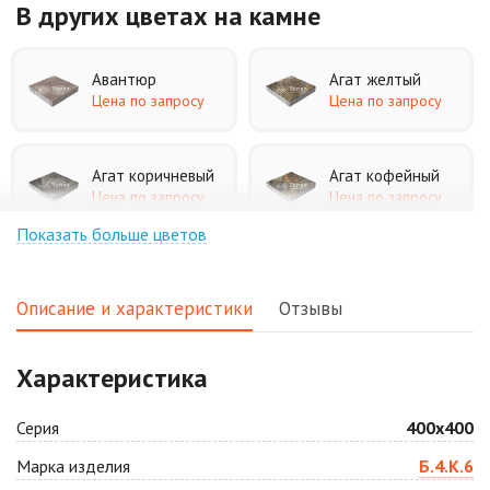
В других цветах
на камне
Авантюр
Агат желтый
Цена по запросу
Цена по запросу
Агат коричневый
Агат кофейный
Цена по запросу
Цена по запросу
Показать больше цветов
Агат оранжевый
Аква
Цена по запросу
Цена по запросу
Описание и характеристики
Отзывы
Аляска белая
Аляска черная
Характеристика
Цена по запросу
Цена по запросу
Серия
400х400
Антрацит
Арабская ночь
Марка изделия
Б.4.К.6
Цена по запросу
Цена по запросу