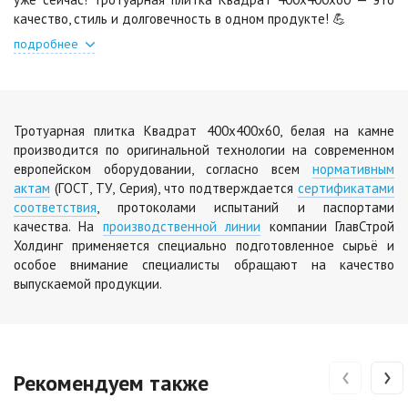
качество, стиль и долговечность в одном продукте! 💪
Шафран
Янтарь
подробнее
Цена по запросу
Цена по запросу
Яшма
Тротуарная плитка Квадрат 400х400х60, белая на камне
Цена по запросу
производится по оригинальной технологии на современном
европейском оборудовании, согласно всем
нормативным
актам
(ГОСТ, ТУ, Серия), что подтверждается
сертификатами
соответствия
, протоколами испытаний и паспортами
качества. На
производственной линии
компании ГлавСтрой
Холдинг применяется специально подготовленное сырьё и
особое внимание специалисты обращают на качество
выпускаемой продукции.
‹
›
Рекомендуем также