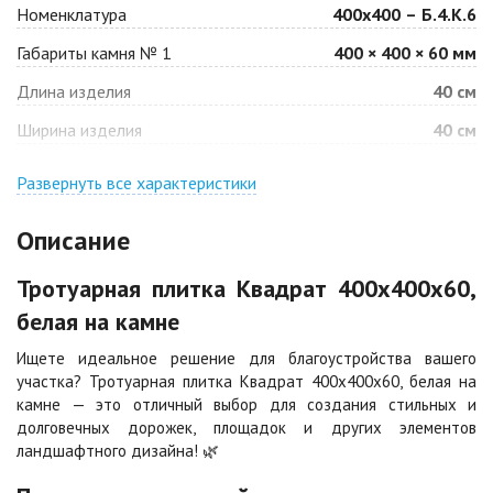
Номенклатура
400х400 – Б.4.К.6
Габариты камня № 1
400 × 400 × 60 мм
Барселона
Белая
Длина изделия
40 см
Цена по запросу
Цена по запросу
Ширина изделия
40 см
Джафар
Гончар
оранжевый
Развернуть все характеристики
Цена по запросу
Цена по запросу
Описание
Джафар черный
Желтая
Тротуарная плитка Квадрат 400х400х60,
Цена по запросу
Цена по запросу
белая на камне
Ищете идеальное решение для благоустройства вашего
Каир
Кармен
участка? Тротуарная плитка Квадрат 400х400х60, белая на
Цена по запросу
Цена по запросу
камне — это отличный выбор для создания стильных и
долговечных дорожек, площадок и других элементов
ландшафтного дизайна! 🌿
Клинкер
Конго
Цена по запросу
Цена по запросу