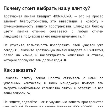
Почему стоит выбрать нашу плитку?
Сахара
Серая
Тротуарная плитка Квадрат 400х400х60 — это не просто
Цена по запросу
Цена по запросу
элемент благоустройства, это инвестиция в красоту и
функциональность вашего пространства. Благодаря белому
цвету, плитка отлично сочетается с любым стилем
Серо-белая
Сомон
ландшафта, подчеркивая его индивидуальность. ✨
Цена по запросу
Цена по запросу
Не упустите возможность преобразить свой участок уже
сегодня! Закажите Тротуарную плитку Квадрат 400х400х60,
Сорренто
Степь
белую на камне, и наслаждайтесь качеством и стилем,
Цена по запросу
Цена по запросу
которые прослужат вам долгие годы. 🌟
Как заказать?
Стоун
Хаски
Заказать плитку легко! Просто свяжитесь с нами по
Цена по запросу
Цена по запросу
указанным контактам, и наши менеджеры помогут вам
выбрать необходимое количество плитки и ответят на все
ваши вопросы. 📞
Черная
Черно-белая
Цена по запросу
Цена по запросу
Не ждите, сделайте шаг к улучшению вашего пространства
уже сейчас! Тротуарная плитка Квадрат 400х400х60 — это