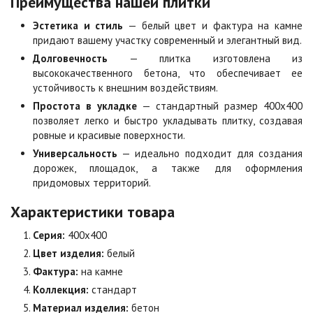
Преимущества нашей плитки
Эстетика и стиль
— белый цвет и фактура на камне
Коричневая
Красная
придают вашему участку современный и элегантный вид.
Цена по запросу
Цена по запросу
Долговечность
— плитка изготовлена из
высококачественного бетона, что обеспечивает ее
устойчивость к внешним воздействиям.
Листопад
Меланж
Простота в укладке
— стандартный размер 400х400
Цена по запросу
Цена по запросу
позволяет легко и быстро укладывать плитку, создавая
ровные и красивые поверхности.
Универсальность
— идеально подходит для создания
Мокко
Неаполь
дорожек, площадок, а также для оформления
Цена по запросу
Цена по запросу
придомовых территорий.
Характеристики товара
Оранжевая
Осень
Серия:
400х400
Цена по запросу
Цена по запросу
Цвет изделия:
белый
Фактура:
на камне
Особая серия
Сансет
Коллекция:
стандарт
Цена по запросу
Цена по запросу
Материал изделия:
бетон